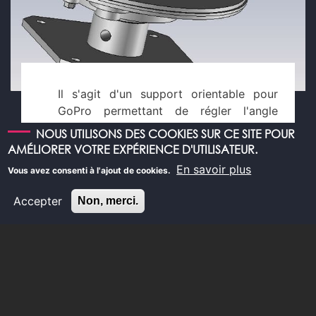
Il s'agit d'un support orientable pour
GoPro permettant de régler l'angle
d'azimuth et de zenith pour faire de
NOUS UTILISONS DES COOKIES SUR CE SITE POUR
l'observation, de la surveillance et du
AMÉLIORER VOTRE EXPÉRIENCE D'UTILISATEUR.
suivi de cible pour les radio-amateurs.
En savoir plus
Vous avez consenti à l'ajout de cookies.
Débitex intervient dans la réalisation
complète du support qui inclut :
Accepter
Non, merci.
La production mécanique ;
L'approvisionnement :
des composants optiques
;
des divers capteurs ;