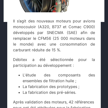
Il
s’agit
des nouveaux
moteurs
pour avions
monocouloir
(A320, B737 et
Comac
C900)
développés
par SNECMA (SAE)
afin
de
remplacer
le CFM56 (25 000
moteurs
dans
le monde) avec
une
consommation
de
carburant
réduite
de 15 %.
Débitex a
été
sélectionnée
pour la
participation au
développement
:
L'étude des composants des
ensembles de filtration huile ;
La fabrication des prototypes ;
La fabrication des
pré-séries
.
Après validation des moteurs, 42 références
nous ont été attribuées pour la fabrication