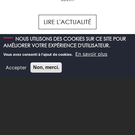
LIRE L'ACTUALITÉ
NOUS UTILISONS DES COOKIES SUR CE SITE POUR
AMÉLIORER VOTRE EXPÉRIENCE D'UTILISATEUR.
En savoir plus
Vous avez consenti à l'ajout de cookies.
VOIR TOUTES LES ACTUALITÉS
Accepter
Non, merci.
ACCUEIL
NAVIGATION
L'ENTREPRISE
PRINCIPALE
SAVOIRS-FAIRE
NOS PROJETS